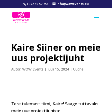
+372 50 57 756
info@wowevents.eu
Kaire Siiner on meie
uus projektijuht
Autor:
WOW Events
|
juuli 15, 2024
|
Uudne
Tere tulemast tiimi, Kaire! Saage tuttavaks
meie uue projektijuhiga: