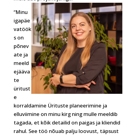
“Minu
igapäe
vatöök
s on
põnev
ate ja
meeld
ejääva
te
üritust
e
korraldamine Ürituste planeerimine ja
elluviimine on minu kirg ning mulle meeldib
tagada, et kõik detailid on paigas ja kliendid
rahul. See töö nõuab palju loovust, täpsust