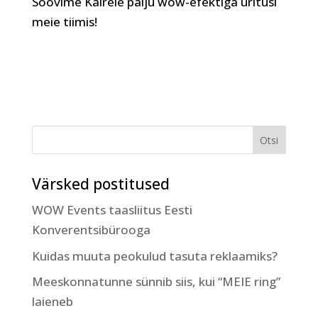
Soovime Kairele palju wow-efektiga üritusi
meie tiimis!
Värsked postitused
WOW Events taasliitus Eesti
Konverentsibürooga
Kuidas muuta peokulud tasuta reklaamiks?
Meeskonnatunne sünnib siis, kui “MEIE ring”
laieneb