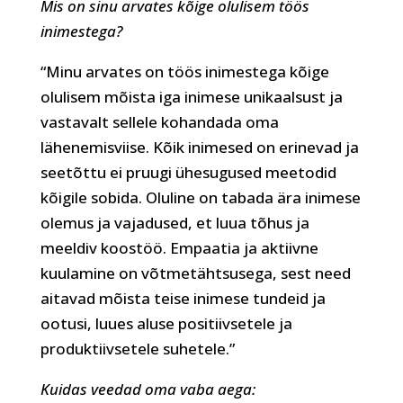
Mis on sinu arvates kõige olulisem töös
inimestega?
“Minu arvates on töös inimestega kõige
olulisem mõista iga inimese unikaalsust ja
vastavalt sellele kohandada oma
lähenemisviise. Kõik inimesed on erinevad ja
seetõttu ei pruugi ühesugused meetodid
kõigile sobida. Oluline on tabada ära inimese
olemus ja vajadused, et luua tõhus ja
meeldiv koostöö. Empaatia ja aktiivne
kuulamine on võtmetähtsusega, sest need
aitavad mõista teise inimese tundeid ja
ootusi, luues aluse positiivsetele ja
produktiivsetele suhetele.”
Kuidas veedad oma vaba aega: