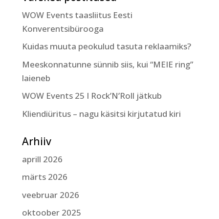
WOW Events taasliitus Eesti
Konverentsibürooga
Kuidas muuta peokulud tasuta reklaamiks?
Meeskonnatunne sünnib siis, kui “MEIE ring”
laieneb
WOW Events 25 I Rock’N’Roll jätkub
Kliendiüritus – nagu käsitsi kirjutatud kiri
Arhiiv
aprill 2026
märts 2026
veebruar 2026
oktoober 2025