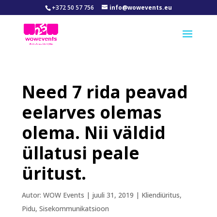
+372 50 57 756
info@wowevents.eu
Need 7 rida peavad
eelarves olemas
olema. Nii väldid
üllatusi peale
üritust.
Autor:
WOW Events
|
juuli 31, 2019
|
Kliendiüritus
,
Pidu
,
Sisekommunikatsioon