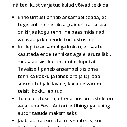
näited, kust varjatud kulud võivad tekkida:
Enne üritust annab ansambel teada, et
tegelikult on neil ikka „raider“ ka. Ja seal
on kirjas kogu tehniline baas mida nad
vajavad ja ka nende toitlustus jne.
Kui lepite ansambliga kokku, et saate
kasutada ende tehnikat aga ei aruta läbi,
mis saab siis, kui ansambel lõpetab.
Tavaliselt paneb ansambel siis oma
tehnika kokku ja läheb ära ja DJ jääb
seisma tühjale lavale, kui pole varem
teisiti kokku lepitud.
Tuleb üllatusena, et enamus üritustele on
vaja teha Eesti Autorite Ühinguga leping
autoritasude maksmiseks.
Jääb läbi rääkimata, mis saab siis, kui