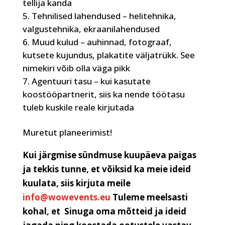
tellija kanda
Tehnilised lahendused – helitehnika,
valgustehnika, ekraanilahendused
Muud kulud – auhinnad, fotograaf,
kutsete kujundus, plakatite väljatrükk. See
nimekiri võib olla väga pikk
Agentuuri tasu – kui kasutate
koostööpartnerit, siis ka nende töötasu
tuleb kuskile reale kirjutada
Muretut planeerimist!
Kui järgmise sündmuse kuupäeva paigas
ja tekkis tunne, et võiksid ka meie ideid
kuulata, siis kirjuta meile
info@wowevents.eu
Tuleme meelsasti
kohal, et Sinuga oma mõtteid ja ideid