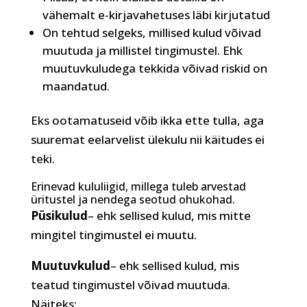
vähemalt e-kirjavahetuses läbi kirjutatud
On tehtud selgeks, millised kulud võivad
muutuda ja millistel tingimustel. Ehk
muutuvkuludega tekkida võivad riskid on
maandatud.
Eks ootamatuseid võib ikka ette tulla, aga
suuremat eelarvelist ülekulu nii käitudes ei
teki.
Erinevad kululiigid, millega tuleb arvestad
üritustel ja nendega seotud ohukohad.
Püsikulud
– ehk sellised kulud, mis mitte
mingitel tingimustel ei muutu.
Muutuvkulud
– ehk sellised kulud, mis
teatud tingimustel võivad muutuda.
Näiteks: