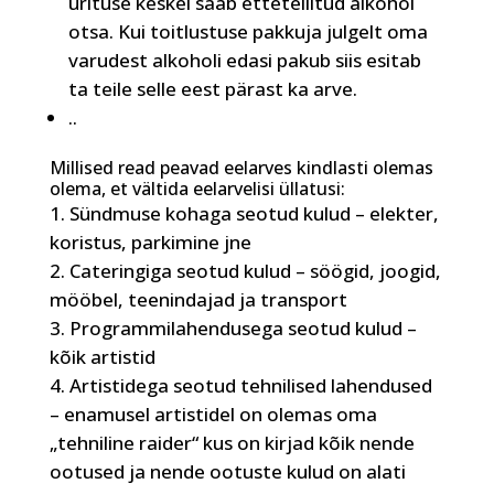
ürituse keskel saab ettetellitud alkohol
otsa. Kui toitlustuse pakkuja julgelt oma
varudest alkoholi edasi pakub siis esitab
ta teile selle eest pärast ka arve.
..
Millised read peavad eelarves kindlasti olemas
olema, et vältida eelarvelisi üllatusi:
Sündmuse kohaga seotud kulud – elekter,
koristus, parkimine jne
Cateringiga seotud kulud – söögid, joogid,
mööbel, teenindajad ja transport
Programmilahendusega seotud kulud –
kõik artistid
Artistidega seotud tehnilised lahendused
– enamusel artistidel on olemas oma
„tehniline raider“ kus on kirjad kõik nende
ootused ja nende ootuste kulud on alati