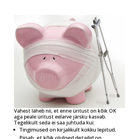
Vahest läheb nii, et enne üritust on kõik OK
aga peale üritust eelarve järsku kasvab.
Tegelikult seda ei saa juhtuda kui:
Tingimused on kirjalikult kokku lepitud.
Piisab, et kõik olulised detailid on