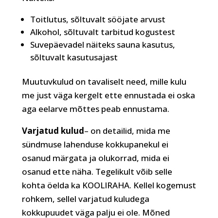
Toitlutus, sõltuvalt sööjate arvust
Alkohol, sõltuvalt tarbitud kogustest
Suvepäevadel näiteks sauna kasutus,
sõltuvalt kasutusajast
Muutuvkulud on tavaliselt need, mille kulu
me just väga kergelt ette ennustada ei oska
aga eelarve mõttes peab ennustama.
Varjatud kulud
– on detailid, mida me
sündmuse lahenduse kokkupanekul ei
osanud märgata ja olukorrad, mida ei
osanud ette näha. Tegelikult võib selle
kohta öelda ka KOOLIRAHA. Kellel kogemust
rohkem, sellel varjatud kuludega
kokkupuudet väga palju ei ole. Mõned