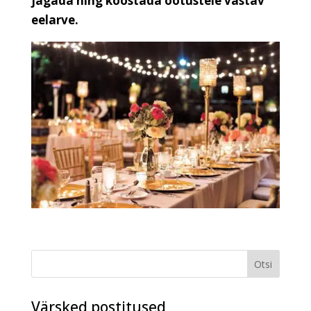
jagada ning koostada ootustele vastav
eelarve.
Värsked postitused