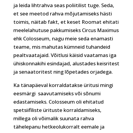
ja leida lihtrahva seas poliitilist tuge. Seda,
et see meetod rahva mõjutamiseks hästi
toimis, näitab fakt, et keset Roomat ehitati
meelelahutuse pakkumiseks Circus Maximus
ehk Colosseum, nagu meie seda enamasti
teame, mis mahutas kümneid tuhandeid
pealtvaatajaid. Võitlusi käisid vaatamas iga
ühiskonnakihi esindajad, alustades keisritest
ja senaatoritest ning lõpetades orjadega.
Ka tänapäeval korraldatakse üritusi mingi
eesmärgi
saavutamiseks või sõnumi
edastamiseks. Colosseum oli ehitatud
spetsiifiliste ürituste korraldamiseks,
millega oli võimalik suunata rahva
tähelepanu hetkeolukorralt eemale ja