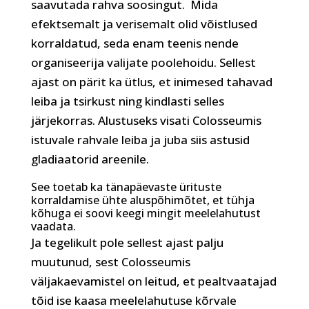
saavutada rahva soosingut.
Mida
efektsemalt ja verisemalt olid võistlused
korraldatud, seda enam teenis nende
organiseerija valijate poolehoidu. Sellest
ajast on pärit ka ütlus, et inimesed tahavad
leiba ja tsirkust ning kindlasti selles
järjekorras. Alustuseks visati Colosseumis
istuvale rahvale leiba ja juba siis astusid
gladiaatorid areenile.
See toetab ka tänapäevaste ürituste
korraldamise ühte aluspõhimõtet, et tühja
kõhuga ei soovi keegi mingit meelelahutust
vaadata.
Ja tegelikult pole sellest ajast palju
muutunud, sest Colosseumis
väljakaevamistel on leitud, et pealtvaatajad
tõid ise kaasa meelelahutuse kõrvale