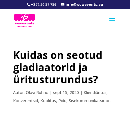
+372 50 57 756
info@wowevents.eu
Kuidas on seotud
gladiaatorid ja
üritusturundus?
Autor:
Olavi Ruhno
|
sept 15, 2020
|
Kliendiüritus
,
Konverentsid
,
Koolitus
,
Pidu
,
Sisekommunikatsioon