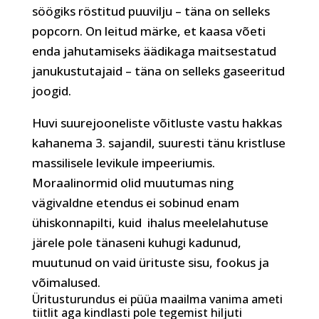
söögiks röstitud puuvilju – täna on selleks
popcorn. On leitud märke, et kaasa võeti
enda jahutamiseks äädikaga maitsestatud
janukustutajaid – täna on selleks gaseeritud
joogid.
Huvi suurejooneliste võitluste vastu hakkas
kahanema 3. sajandil, suuresti tänu kristluse
massilisele levikule impeeriumis.
Moraalinormid olid muutumas ning
vägivaldne etendus ei sobinud enam
ühiskonnapilti, kuid
ihalus meelelahutuse
järele pole tänaseni kuhugi kadunud,
muutunud on vaid ürituste sisu, fookus ja
võimalused.
Üritusturundus ei püüa maailma vanima ameti
tiitlit aga kindlasti pole tegemist hiljuti