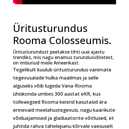
Üritusturundus
Rooma Colosseumis.
Üritusturundust peetakse tihti uue ajastu
trendiks, mis nagu enamus turundusvõtetest,
on imbunud meile Ameerikast.
Tegelikult kuulub üritusturundus vanimate
tegevusalade hulka maailmas ja selle
alguseks võib lugeda Vana-Rooma
ühiskonda umbes 300 aastat eKR, kus
tolleaegsed Rooma keisrid kasutasid ära
erinevaid meelahustegevusi, nagu kaarikute
võiduajamised ja gladiaatorite võitlused, et
juhtida rahva tähelepanu kõrvale vaesuselt