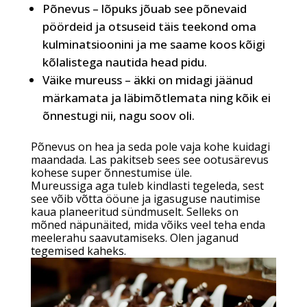
Põnevus – lõpuks jõuab see põnevaid
pöördeid ja otsuseid täis teekond oma
kulminatsioonini ja me saame koos kõigi
kõlalistega nautida head pidu.
Väike mureuss – äkki on midagi jäänud
märkamata ja läbimõtlemata ning kõik ei
õnnestugi nii, nagu soov oli.
Põnevus on hea ja seda pole vaja kohe kuidagi
maandada. Las pakitseb sees see ootusärevus
kohese super õnnestumise üle.
Mureussiga aga tuleb kindlasti tegeleda, sest
see võib võtta ööune ja igasuguse nautimise
kaua planeeritud sündmuselt. Selleks on
mõned näpunäited, mida võiks veel teha enda
meelerahu saavutamiseks. Olen jaganud
tegemised kaheks.