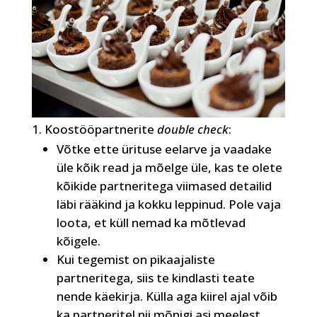
Koostööpartnerite
double check
:
Võtke ette ürituse eelarve ja vaadake
üle kõik read ja mõelge üle, kas te olete
kõikide partneritega viimased detailid
läbi rääkind ja kokku leppinud. Pole vaja
loota, et küll nemad ka mõtlevad
kõigele.
Kui tegemist on pikaajaliste
partneritega, siis te kindlasti teate
nende käekirja. Külla aga kiirel ajal võib
ka partneritel nii mõnigi asi meelest