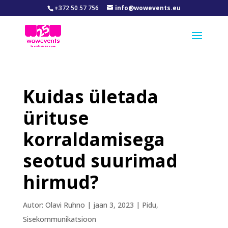
+372 50 57 756
info@wowevents.eu
Kuidas ületada
ürituse
korraldamisega
seotud suurimad
hirmud?
Autor:
Olavi Ruhno
|
jaan 3, 2023
|
Pidu
,
Sisekommunikatsioon