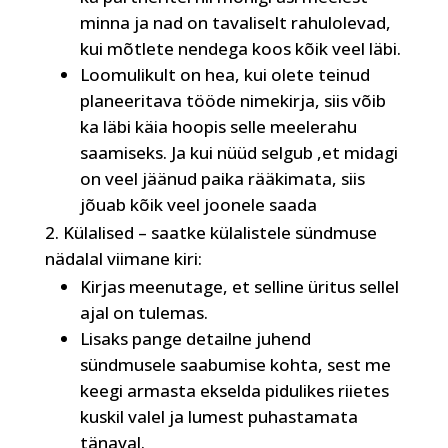
minna ja nad on tavaliselt rahulolevad,
kui mõtlete nendega koos kõik veel läbi.
Loomulikult on hea, kui olete teinud
planeeritava tööde nimekirja, siis võib
ka läbi käia hoopis selle meelerahu
saamiseks. Ja kui nüüd selgub ,et midagi
on veel jäänud paika rääkimata, siis
jõuab kõik veel joonele saada
Külalised – saatke külalistele sündmuse
nädalal viimane kiri:
Kirjas meenutage, et selline üritus sellel
ajal on tulemas.
Lisaks pange detailne juhend
sündmusele saabumise kohta, sest me
keegi armasta ekselda pidulikes riietes
kuskil valel ja lumest puhastamata
tänaval.