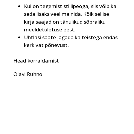
Kui on tegemist stiilipeoga, siis võib ka
seda lisaks veel mainida. Kõik sellise
kirja saajad on tänulikud sõbraliku
meeldetuletuse eest.
Ühtlasi saate jagada ka teistega endas
kerkivat põnevust.
Head korraldamist
Olavi Ruhno