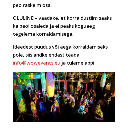
peo raskeim osa.
OLULINE – vaadake, et korraldustiim saaks
ka peol osaleda ja ei peaks koguaeg
tegelema korraldamisega.
Ideedest puudus või aega korraldamiseks
pole, siis andke endast teada
info@wowevents.eu
ja tuleme appi