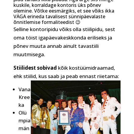
kuskile, korraldage kontoris üks põnev
olemine. Võtke eesmärgiks, et see võiks ikka
VÄGA erineda tavalisest sünnipäevalaste
õnnitlemise formaliteedist 😉
Selline kontoripidu võiks olla stiilipidu, sest
oma töist igapäevakeskkonda eriliseks ja
põnev muuta annab ainult tavastiili
muutmisega.
Stiilidest sobivad
kõik kostüümidraamad,
ehk stiilid, kus saab ja peab ennast riietama:
Vana
Kree
ka
Olü
mpia
män