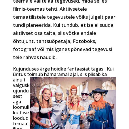
teemale valite ka tegevused, mida selles
filmis-teemas tehti. Aktiivsetele
temaatilistele tegevustele võiks julgelt paar
tundi planeerida. Kui tundub, et ise ei suuda
aktiivset osa täita, siis võtke endale
õhtujuht, tantsuõpetaja, Fotoboks,
fotograaf või mis iganes põnevad tegevusi
teie rahvas naudib.
Kujunduses ärge hoidke fantaasiat tagasi. Kui
üritus toimub hämaramal
ajal, siis piisab ka
ainult
valgusk
ujundu
sest
aga
loomuli
kult ise
loodud
temaat