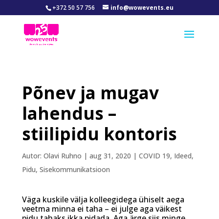
+372 50 57 756
info@wowevents.eu
Põnev ja mugav
lahendus –
stiilipidu kontoris
Autor:
Olavi Ruhno
|
aug 31, 2020
|
COVID 19
,
Ideed
,
Pidu
,
Sisekommunikatsioon
Väga kuskile välja kolleegidega ühiselt aega
veetma minna ei taha – ei julge aga väikest
pidu tahaks ikka pidada. Aga ärge siis minge