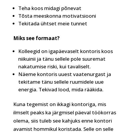
Teha koos midagi põnevat
Tõsta meeskonna motivatsiooni
Tekitada ühtset meie tunnet
Miks see formaat?
Kolleegid on igapäevaselt kontoris koos
niikuinii ja tänu sellele pole suuremat
nakatumise riski, kui tavaliselt.
Näeme kontoris uuest vaatenurgast ja
tekitame tänu sellele ruumidele uue
energia. Tekivad lood, mida rääkida.
Kuna tegemist on ikkagi kontoriga, mis
ilmselt peaks ka järgmisel päeval töökorras
olema, siis tuleb see kahjuks enne kontori
avamist hommikul koristada. Selle on selle