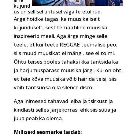
iline
kujund
us on sellisel üritusel väga teretulnud.
Ärge hoidke tagasi ka muusikaliselt
kujunduselt, sest temaatiline muusika
inspireerib meeli. Aga ärge minge sellel
teele, et kui teete REGGAE teemalise peo,
siis muud muusikat ei mängi, see ei toimi.
Õhtu teises pooles tahaks ikka tantsida ka
ja harjumuspärase muusika järgi. Kui on oht,
et teie kõva muusika võib häirida teisi, siis
võib tantsuosa olla silence disco.
Aga inimesed tahavad leiba ja tsirkust ja
kindlasti selles järjekorras, ehk siis süüa ja
juua peab ka olema.
Milliseid eesmärke täidab: