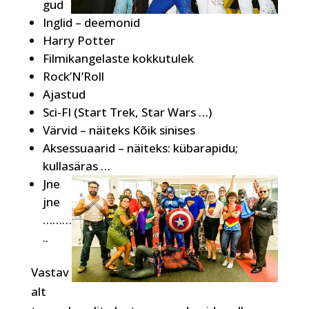
gud
Inglid – deemonid
Harry Potter
Filmikangelaste kokkutulek
Rock’N’Roll
Ajastud
Sci-FI (Start Trek, Star Wars …)
Värvid – näiteks Kõik sinises
Aksessuaarid – näiteks: kübarapidu;
kullasäras …
Jne
jne
………
..
Vastav
alt