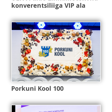
konverentsiliiga VIP ala
Porkuni Kool 100