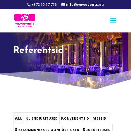
+372 50 57 756
info@wowevents.eu
Referentsid
All
Kliendiüritused
Konverentsid
Messid
Sisekommunikatsiooni üritused
Suurüritused