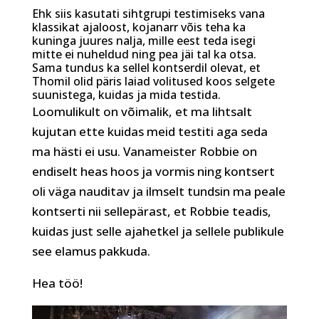
Ehk siis kasutati sihtgrupi testimiseks vana
klassikat ajaloost, kojanarr võis teha ka
kuninga juures nalja, mille eest teda isegi
mitte ei nuheldud ning pea jäi tal ka otsa.
Sama tundus ka sellel kontserdil olevat, et
Thomil olid päris laiad volitused koos selgete
suunistega, kuidas ja mida testida.
Loomulikult on võimalik, et ma lihtsalt
kujutan ette kuidas meid testiti aga seda
ma hästi ei usu. Vanameister Robbie on
endiselt heas hoos ja vormis ning kontsert
oli väga nauditav ja ilmselt tundsin ma peale
kontserti nii sellepärast, et Robbie teadis,
kuidas just selle ajahetkel ja sellele publikule
see elamus pakkuda.
Hea töö!