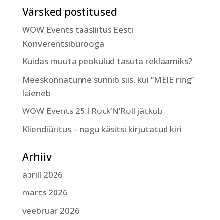
Värsked postitused
WOW Events taasliitus Eesti
Konverentsibürooga
Kuidas muuta peokulud tasuta reklaamiks?
Meeskonnatunne sünnib siis, kui “MEIE ring”
laieneb
WOW Events 25 I Rock’N’Roll jätkub
Kliendiüritus – nagu käsitsi kirjutatud kiri
Arhiiv
aprill 2026
märts 2026
veebruar 2026