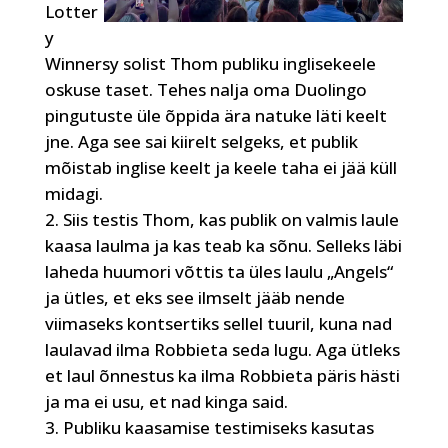
Lotter
y
Winnersy solist Thom publiku inglisekeele
oskuse taset. Tehes nalja oma Duolingo
pingutuste üle õppida ära natuke läti keelt
jne. Aga see sai kiirelt selgeks, et publik
mõistab inglise keelt ja keele taha ei jää küll
midagi.
Siis testis Thom, kas publik on valmis laule
kaasa laulma ja kas teab ka sõnu. Selleks läbi
laheda huumori võttis ta üles laulu „Angels“
ja ütles, et eks see ilmselt jääb nende
viimaseks kontsertiks sellel tuuril, kuna nad
laulavad ilma Robbieta seda lugu. Aga ütleks
et laul õnnestus ka ilma Robbieta päris hästi
ja ma ei usu, et nad kinga said.
Publiku kaasamise testimiseks kasutas