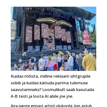
Kuidas mõista, milline reklaam sihtgrupile
sobib ja kuidas käituda parima tulemuse
saavutamiseks? Loomulikult saab kasutada
A-B testi ja loota AI abile jne jne.
Aga pange ennast artisti olukorda, kes astub