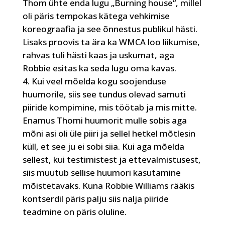
Thom ühte enda lugu „Burning house“, millel
oli päris tempokas kätega vehkimise
koreograafia ja see õnnestus publikul hästi.
Lisaks proovis ta ära ka WMCA loo liikumise,
rahvas tuli hästi kaas ja uskumat, aga
Robbie esitas ka seda lugu oma kavas.
Kui veel mõelda kogu soojenduse
huumorile, siis see tundus olevad samuti
piiride kompimine, mis töötab ja mis mitte.
Enamus Thomi huumorit mulle sobis aga
mõni asi oli üle piiri ja sellel hetkel mõtlesin
küll, et see ju ei sobi siia. Kui aga mõelda
sellest, kui testimistest ja ettevalmistusest,
siis muutub sellise huumori kasutamine
mõistetavaks. Kuna Robbie Williams rääkis
kontserdil päris palju siis nalja piiride
teadmine on päris oluline.