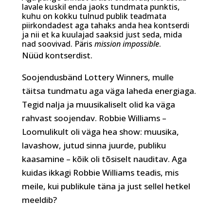
lavale kuskil enda jaoks tundmata punktis,
kuhu on kokku tulnud publik teadmata
piirkondadest aga tahaks anda hea kontserdi
ja nii et ka kuulajad saaksid just seda, mida
nad soovivad. Päris
mission impossible
.
Nüüd kontserdist.
Soojendusbänd Lottery Winners, mulle
täitsa tundmatu aga väga laheda energiaga.
Tegid nalja ja muusikaliselt olid ka väga
rahvast soojendav. Robbie Williams –
Loomulikult oli väga hea show: muusika,
lavashow, jutud sinna juurde, publiku
kaasamine – kõik oli tõsiselt nauditav. Aga
kuidas ikkagi Robbie Williams teadis, mis
meile, kui publikule täna ja just sellel hetkel
meeldib?