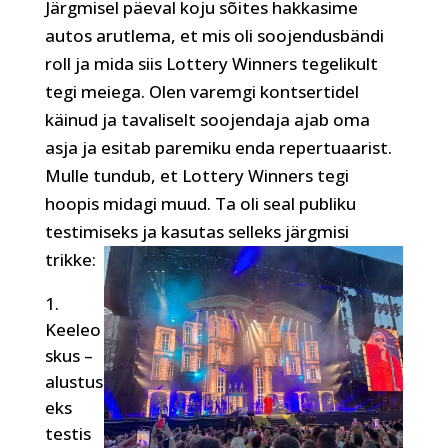
Järgmisel päeval koju sõites hakkasime
autos arutlema, et mis oli soojendusbändi
roll ja mida siis Lottery Winners tegelikult
tegi meiega. Olen varemgi kontsertidel
käinud ja tavaliselt soojendaja ajab oma
asja ja esitab paremiku enda repertuaarist.
Mulle tundub, et Lottery Winners tegi
hoopis midagi muud. Ta oli seal publiku
testimiseks ja kasutas selleks järgmisi
trikke:
Keeleo
skus –
alustus
eks
testis