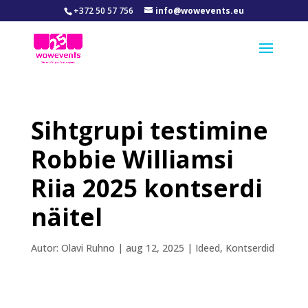
+372 50 57 756
info@wowevents.eu
Sihtgrupi testimine
Robbie Williamsi
Riia 2025 kontserdi
näitel
Autor:
Olavi Ruhno
|
aug 12, 2025
|
Ideed
,
Kontserdid