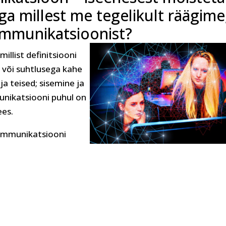
Aga millest me tegelikult räägime
ommunikatsioonist?
llist definitsiooni
või suhtlusega kahe
ja teised; sisemine ja
munikatsiooni puhul on
ees.
kommunikatsiooni