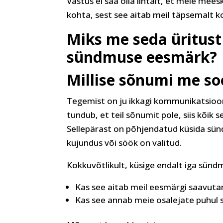
Vastus ei saa olla lihtalt, et meie mees
kohta, sest see aitab meil täpsemalt 
Miks me seda üritust
sündmuse eesmärk?
Millise sõnumi me so
Tegemist on ju ikkagi kommunikatsio
tundub, et teil sõnumit pole, siis kõik
Sellepärast on põhjendatud küsida sündm
kujundus või söök on valitud.
Kokkuvõtlikult, küsige endalt iga sündm
Kas see aitab meil eesmärgi saavutam
Kas see annab meie osalejate puhul