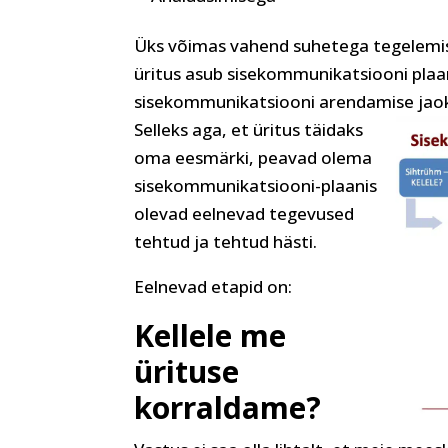
Üks võimas vahend suhetega tegelemisek
üritus asub sisekommunikatsiooni plaan
sisekommunikatsiooni arendamise jaoks
Selleks aga, et üritus täidaks
oma eesmärki, peavad olema
sisekommunikatsiooni-plaanis
olevad eelnevad tegevused
tehtud ja tehtud hästi.
Eelnevad etapid on:
Kellele me
ürituse
korraldame?