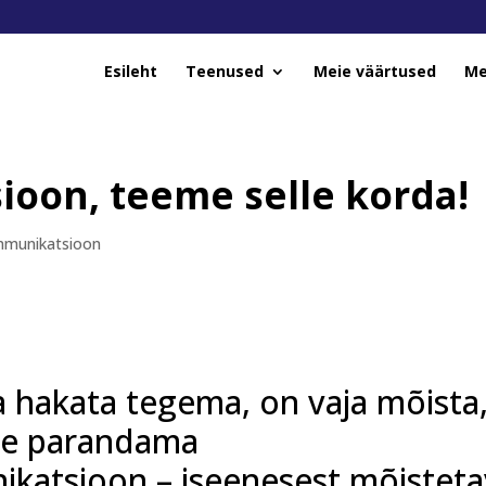
Esileht
Teenused
Meie väärtused
Me
oon, teeme selle korda!
mmunikatsioon
a hakata tegema, on vaja mõista
 me parandama
katsioon – iseenesest mõisteta