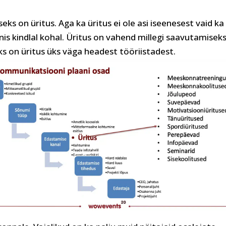
s on üritus. Aga ka üritus ei ole asi iseenesest vaid ka
is kindlal kohal. Üritus on vahend millegi saavutamiseks
 on üritus üks väga headest tööriistadest.