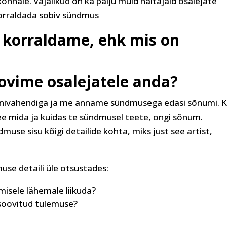
konnale. Vajalikud on ka palju muid näitajaid osalejate
korraldada sobiv sündmus
 korraldame, ehk mis on
ovime osalejatele anda?
onivahendiga ja me anname sündmusega edasi sõnumi. K
 see mida ja kuidas te sündmusel teete, ongi sõnum.
use sisu kõigi detailide kohta, miks just see artist,
use detaili üle otsustades:
isele lähemale liikuda?
 soovitud tulemuse?