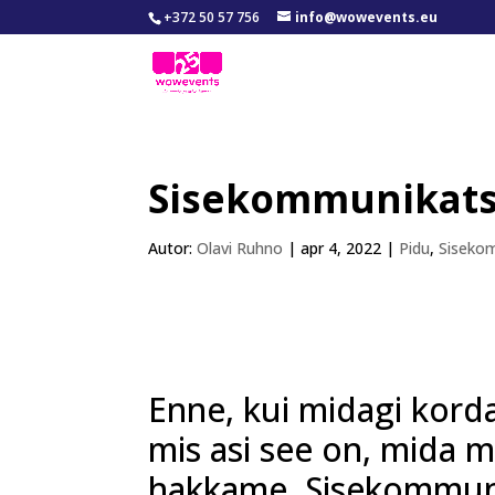
+372 50 57 756
info@wowevents.eu
Sisekommunikatsi
Autor:
Olavi Ruhno
|
apr 4, 2022
|
Pidu
,
Siseko
Enne, kui midagi kord
mis asi see on, mida
hakkame.
Sisekommuni