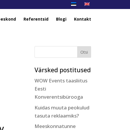
eskond
Referentsid
Blogi
Kontakt
Värsked postitused
WOW Events taasliitus
Eesti
Konverentsibürooga
,
Kuidas muuta peokulud
tasuta reklaamiks?
v
Meeskonnatunne