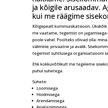
ja kõigile arusaadav. 
kui me räägime sisek
Kõigepealt kommunikatsioon. Ükskõik mi
me vaatame, tegemist on jagamisega- 
poole vahel. Poolteks võivad olla: mina 
välimine; privaatne ja avalik. Sisekom
tegemist suhtlusega organisatsiooni s
Ehk kokkuvõtlikult me tegeleme sise
puhul suhetega.
Suhete:
Loomisega
Hoidmisega
Arendamisega
Analüüsimisega