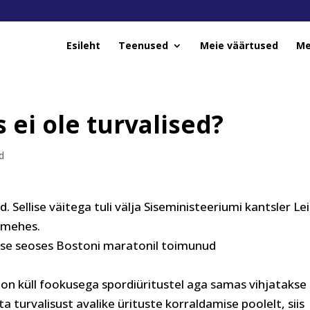
Esileht
Teenused
Meie väärtused
Me
ei ole turvalised?
d
d. Sellise väitega tuli välja Siseministeeriumi kantsler Lei
timehes.
esse seoses Bostoni maratonil toimunud
e on küll fookusega spordiüritustel aga samas vihjatakse
ta turvalisust avalike ürituste korraldamise poolelt, siis