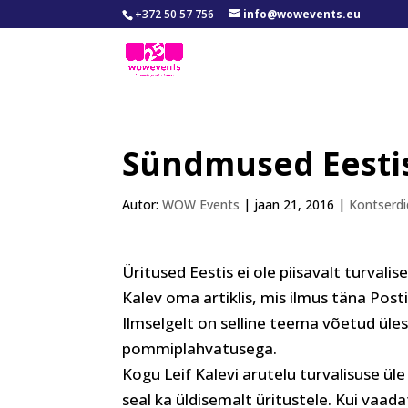
+372 50 57 756
info@wowevents.eu
Sündmused Eestis 
Autor:
WOW Events
|
jaan 21, 2016
|
Kontserdi
Üritused Eestis ei ole piisavalt turvalise
Kalev oma artiklis, mis ilmus täna Pos
Ilmselgelt on selline teema võetud ül
pommiplahvatusega.
Kogu Leif Kalevi arutelu turvalisuse ül
seal ka üldisemalt üritustele. Kui vaada