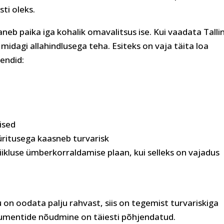
sti oleks.
aneb paika iga kohalik omavalitsus ise. Kui vaadata Talli
k midagi allahindlusega teha. Esiteks on vaja täita loa
endid:
ised
 üritusega kaasneb turvarisk
ikluse ümberkorraldamise plaan, kui selleks on vajadus
 on oodata palju rahvast, siis on tegemist turvariskiga
okumentide nõudmine on täiesti põhjendatud.