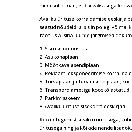
mina küll ei näe, et turvalisusega kehva
Avaliku ürituse korraldamise eeskirja p
seatud nõudeid, siis siin polegi võimali
taotlus aj sina juurde järgmised dokum
1. Sisu iseloomustus
2. Asukohaplaan
3. Mõõtkava asendiplaan
4. Reklaami eksponeerimise korral näid
5. Turvaplaan ja turvaasendiplaan, kui
6. Transpordiametiga kooskõlastatud li
7. Parkimisskeem
8. Avaliku ürituse sisekorra eeskirjad
Kui on tegemist avaliku üritusega, kuhu
üritusega ning ja kõikide nende lisad