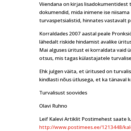
Viiendana on kirjas lisadokumentidest 
dokumendid, mida inimene ise niisama 
turvaspetsialistid, hinnates vastavalt 
Korraldades 2007 aastal peale Pronks
lähedalt riskide hindamist avalike üritus
Mai alguses üritust ei korraldata vaid ü
otsus, mis tagas külastajatele turvali
Ehk julgen väita, et üritused on turval
kindlasti nõus ütlusega, et ka tänaval k
Turvalisust soovides
Olavi Ruhno
Leif Kalevi Artiklit Postimehest saate 
http://www.postimees.ee/1213448/kale