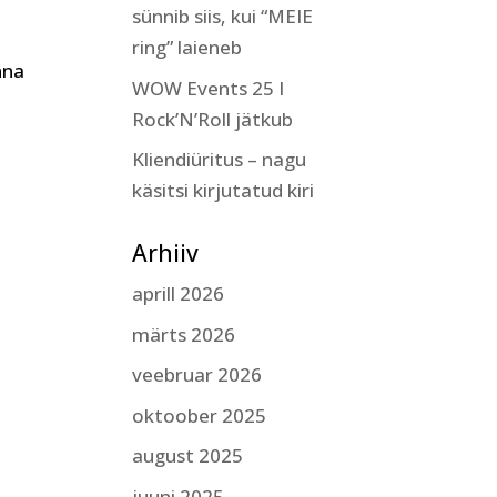
sünnib siis, kui “MEIE
ring” laieneb
nna
WOW Events 25 I
Rock’N’Roll jätkub
Kliendiüritus – nagu
käsitsi kirjutatud kiri
Arhiiv
aprill 2026
märts 2026
veebruar 2026
oktoober 2025
august 2025
juuni 2025