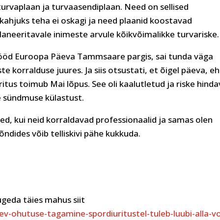
turvaplaan ja turvaasendiplaan. Need on sellised
kahjuks teha ei oskagi ja need plaanid koostavad
planeeritavale inimeste arvule kõikvõimalikke turvariske.
iööd Euroopa Päeva Tammsaare pargis, sai tunda väga
te korralduse juures. Ja siis otsustati, et õigel päeva, e
ritus toimub Mai lõpus. See oli kaalutletud ja riske hinda
se sündmuse külastust.
ised, kui neid korraldavad professionaalid ja samas olen
õndides võib telliskivi pähe kukkuda.
lugeda täies mahus siit
v-ohutuse-tagamine-spordiuritustel-tuleb-luubi-alla-v