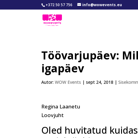
+372 50 57 756
info@wowevents.eu
Töövarjupäev: Mil
igapäev
Autor:
WOW Events
|
sept 24, 2018
|
Sisekomm
Regina Laanetu
Loovjuht
Oled huvitatud kuida