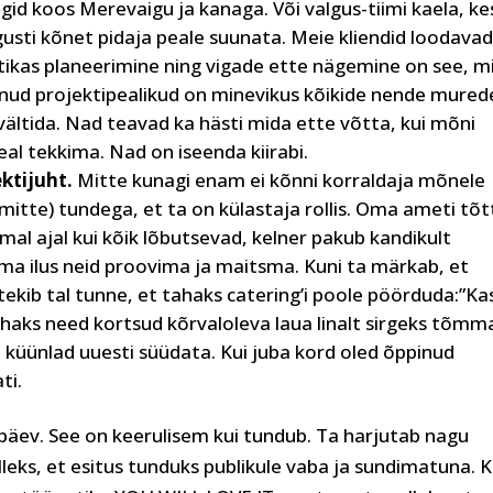
egid koos Merevaigu ja kanaga. Või valgus-tiimi kaela, ke
gusti kõnet pidaja peale suunata. Meie kliendid loodava
tikas planeerimine ning vigade ette nägemine on see, m
genud projektipealikud on minevikus kõikide nende mure
 vältida. Nad teavad ka hästi mida ette võtta, kui mõni
l tekkima. Nad on iseenda kiirabi.
ktijuht.
Mitte kunagi enam ei kõnni korraldaja mõnele
itte) tundega, et ta on külastaja rollis. Oma ameti tõt
 Samal ajal kui kõik lõbutsevad, kelner pakub kandikult
a ilus neid proovima ja maitsma. Kuni ta märkab, et
ekib tal tunne, et tahaks catering’i poole pöörduda:”Ka
tahaks need kortsud kõrvaloleva laua linalt sirgeks tõmm
d küünlad uuesti süüdata. Kui juba kord oled õppinud
ti.
e päev. See on keerulisem kui tundub. Ta harjutab nagu
lleks, et esitus tunduks publikule vaba ja sundimatuna. K