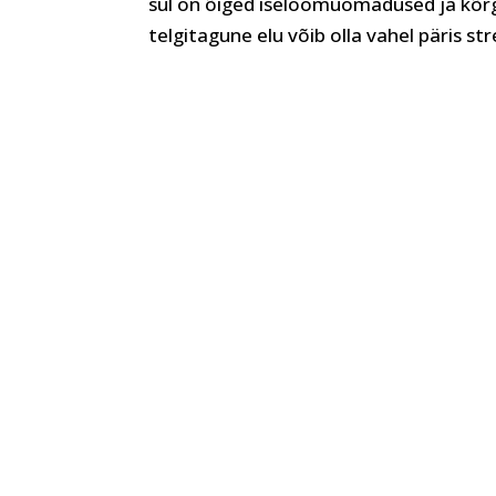
sul on õiged iseloomuomadused ja kõrg
telgitagune elu võib olla vahel päris str