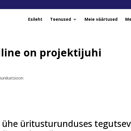
Esileht
Teenused
Meie väärtused
Me
line on projektijuhi
unikatsioon
s ühe üritusturunduses tegutse