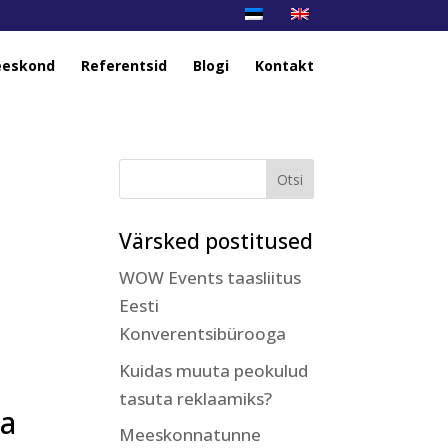
eskond
Referentsid
Blogi
Kontakt
Värsked postitused
WOW Events taasliitus
Eesti
Konverentsibürooga
Kuidas muuta peokulud
tasuta reklaamiks?
va
Meeskonnatunne