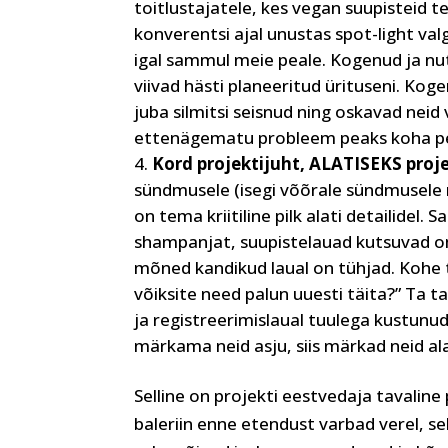
toitlustajatele, kes vegan suupisteid t
konverentsi ajal unustas spot-light val
igal sammul meie peale. Kogenud ja nu
viivad hästi planeeritud ürituseni. Ko
juba silmitsi seisnud ning oskavad neid
ettenägematu probleem peaks koha pea
Kord projektijuht, ALATISEKS proje
sündmusele (isegi võõrale sündmusele m
on tema kriitiline pilk alati detailidel.
shampanjat, suupistelauad kutsuvad om
mõned kandikud laual on tühjad. Kohe t
võiksite need palun uuesti täita?” Ta 
ja registreerimislaual tuulega kustunu
märkama neid asju, siis märkad neid ala
Selline on projekti eestvedaja tavalin
baleriin enne etendust varbad verel, se