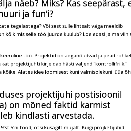
älja näeb? Miks? Kas seepärast, 
muuri ja fun’i?
e tegelastega? Või sest sulle lihtsalt väga meeldib
n kõik mis selle töö juurde kuulub? Loe edasi ja ma viin 
 keeruline töö. Projektid on aeganõudvad ja pead rohke
t projektijuhti kirjeldab hästi väljend “kontrollifriik.”
kõike. Alates idee loomisest kuni valmisolekuni lüüa õ
duses projektijuhi postisioonil
da) on mõned faktid karmist
leb kindlasti arvestada.
 9’st 5’ni tööd, otsi kusagilt mujalt. Kuigi projketijuhid