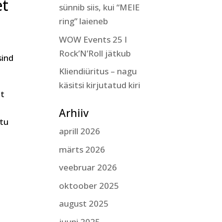
et
sünnib siis, kui “MEIE
ring” laieneb
WOW Events 25 I
Rock’N’Roll jätkub
sind
Kliendiüritus – nagu
käsitsi kirjutatud kiri
lt
Arhiiv
htu
aprill 2026
märts 2026
veebruar 2026
oktoober 2025
august 2025
juuni 2025