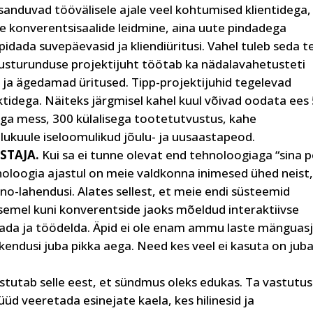
lisanduvad töövälisele ajale veel kohtumised klientidega,
e konverentsisaalide leidmine, aina uute pindadega
 pidada suvepäevasid ja kliendiüritusi. Vahel tuleb seda t
usturunduse projektijuht töötab ka nädalavahetusteti
d ja ägedamad üritused. Tipp-projektijuhid tegelevad
idega. Näiteks järgmisel kahel kuul võivad oodata ees
ga mess, 300 külalisega tootetutvustus, kahe
lukuule iseloomulikud jõulu- ja uusaastapeod.
ASTAJA.
Kui sa ei tunne olevat end tehnoloogiaga “sina p
hnoloogia ajastul on meie valdkonna inimesed ühed neist
hno-lahendusi. Alates sellest, et meie endi süsteemid
emel kuni konverentside jaoks mõeldud interaktiivse
jagada ja töödelda. Äpid ei ole enam ammu laste mänguas
endusi juba pikka aega. Need kes veel ei kasuta on jub
stutab selle eest, et sündmus oleks edukas. Ta vastutus
süüd veeretada esinejate kaela, kes hilinesid ja