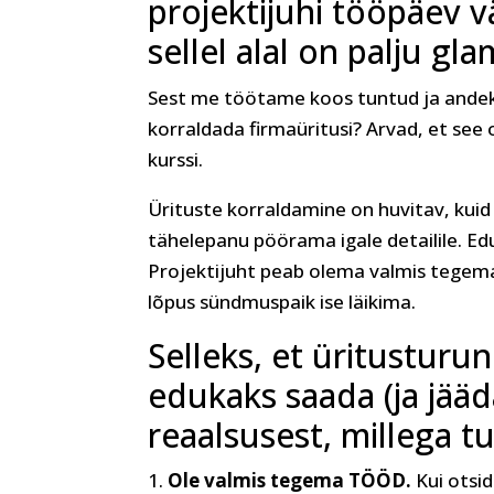
projektijuhi tööpäev v
sellel alal on palju gla
Sest me töötame koos tuntud ja andekat
korraldada firmaüritusi? Arvad, et see o
kurssi.
Ürituste korraldamine on huvitav, kuid
tähelepanu pöörama igale detailile. Eduka
Projektijuht peab olema valmis tegema 
lõpus sündmuspaik ise läikima.
Selleks, et üritusturun
edukaks saada (ja jää
reaalsusest, millega tu
Ole valmis tegema TÖÖD.
Kui otsid