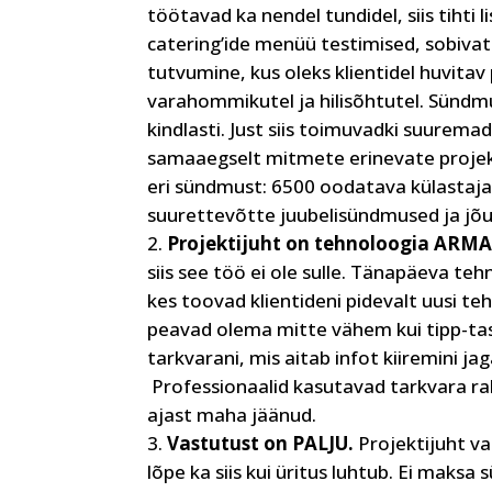
töötavad ka nendel tundidel, siis tihti 
catering’ide menüü testimised, sobivat
tutvumine, kus oleks klientidel huvitav
varahommikutel ja hilisõhtutel. Sündm
kindlasti. Just siis toimuvadki suurema
samaaegselt mitmete erinevate projekt
eri sündmust: 6500 oodatava külastaja
suurettevõtte juubelisündmused ja jõu
Projektijuht on tehnoloogia ARM
siis see töö ei ole sulle. Tänapäeva te
kes toovad klientideni pidevalt uusi te
peavad olema mitte vähem kui tipp-tas
tarkvarani, mis aitab infot kiiremini 
Professionaalid kasutavad tarkvara rak
ajast maha jäänud.
Vastutust on PALJU.
Projektijuht va
lõpe ka siis kui üritus luhtub. Ei maksa 