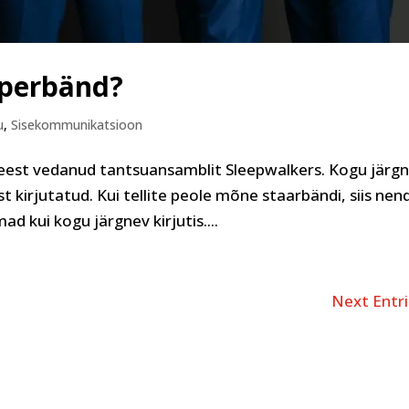
uperbänd?
u
,
Sisekommunikatsioon
d eest vedanud tantsuansamblit Sleepwalkers. Kogu järg
t kirjutatud. Kui tellite peole mõne staarbändi, siis nen
d kui kogu järgnev kirjutis....
Next Entri