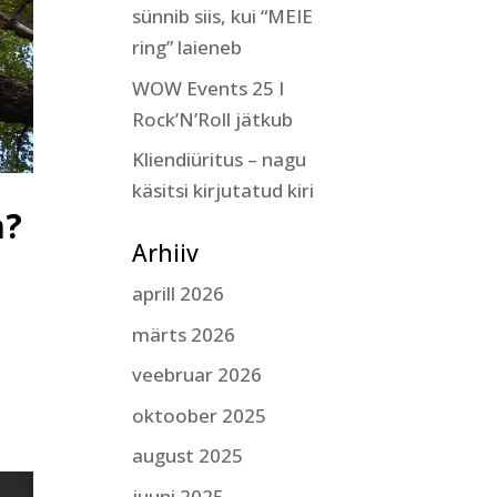
sünnib siis, kui “MEIE
ring” laieneb
WOW Events 25 I
Rock’N’Roll jätkub
Kliendiüritus – nagu
käsitsi kirjutatud kiri
a?
Arhiiv
aprill 2026
märts 2026
veebruar 2026
oktoober 2025
august 2025
juuni 2025