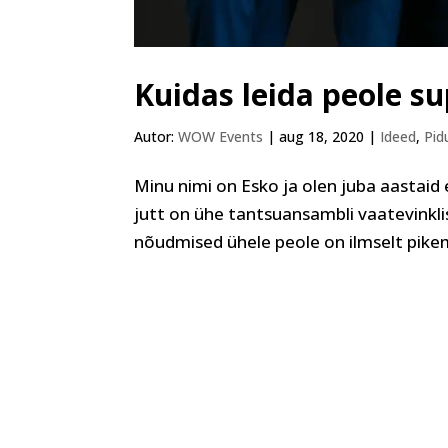
Kuidas leida peole s
Autor:
WOW Events
|
aug 18, 2020
|
Ideed
,
Pid
Minu nimi on Esko ja olen juba aastai
jutt on ühe tantsuansambli vaatevinklis
nõudmised ühele peole on ilmselt pikema