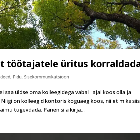
t töötajatele üritus korraldad
Ideed
,
Pidu
,
Sisekommunikatsioon
t ei saa üldse oma kolleegidega vabal ajal koos olla ja
iigi on kolleegid kontoris koguaeg koos, nii et miks siis
imu tugevdada. Panen siia kirja...