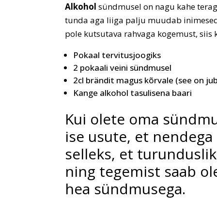
Alkohol
sündmusel on nagu kahe terag
tunda aga liiga palju muudab inimesed ül
pole kutsutava rahvaga kogemust, siis
Pokaal tervitusjoogiks
2 pokaali veini sündmusel
2cl brändit magus kõrvale (see on jub
Kange alkohol tasulisena baari
Kui olete oma sündmus
ise usute, et nendega 
selleks, et turundusl
ning tegemist saab 
hea sündmusega.