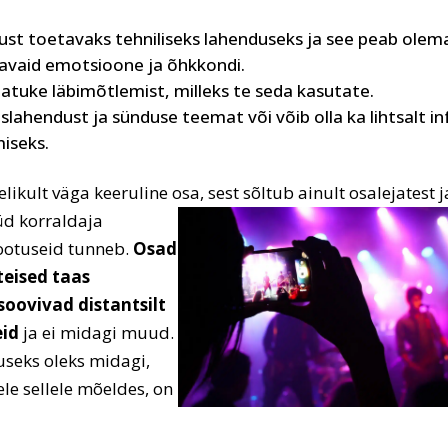
st toetavaks tehniliseks lahenduseks ja see peab olem
avaid emotsioone ja õhkkondi.
tuke läbimõtlemist, milleks te seda kasutate.
ahendust ja sünduse teemat või võib olla ka lihtsalt in
iseks.
elikult väga keeruline osa, sest sõltub ainult osalejatest j
üüd
korraldaja
e ootuseid tunneb.
Osad
teised taas
soovivad distantsilt
eid
ja ei midagi muud.
useks oleks midagi,
le sellele mõeldes, on