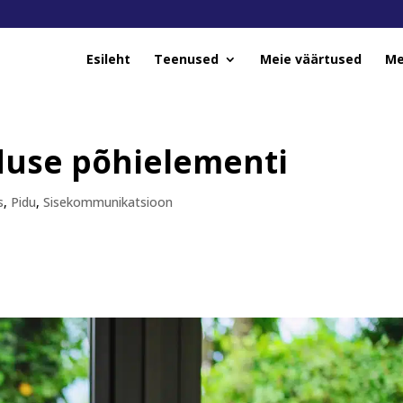
Esileht
Teenused
Meie väärtused
Me
use põhielementi
s
,
Pidu
,
Sisekommunikatsioon