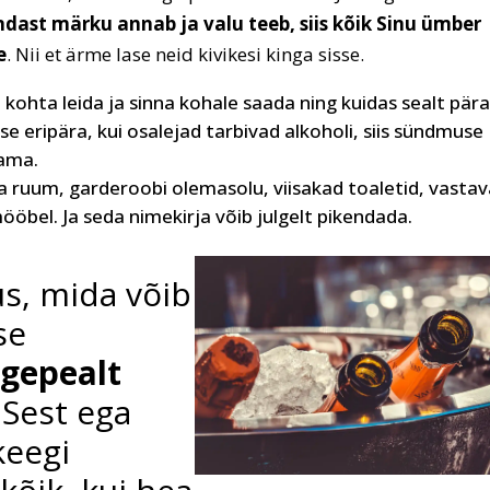
ndast märku annab ja valu teeb, siis kõik Sinu ümber
e
. Nii et ärme lase neid kivikesi kinga sisse.
ohta leida ja sinna kohale saada ning kuidas sealt pär
e eripära, kui osalejad tarbivad alkoholi, siis sündmuse
aama.
 ruum, garderoobi olemasolu, viisakad toaletid, vastav
bel. Ja seda nimekirja võib julgelt pikendada.
us, mida võib
se
igepealt
Sest ega
keegi