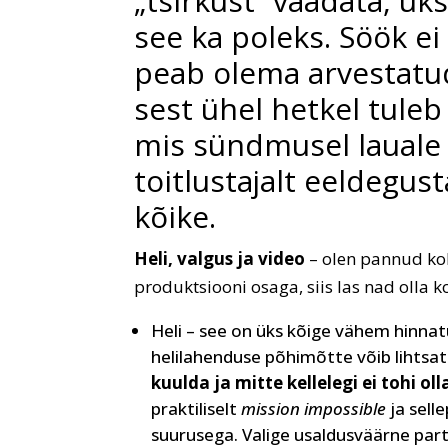
„tsirkust“ vaadata, üks
see ka poleks. Söök ei
peab olema arvestatud
sest ühel hetkel tuleb 
mis sündmusel lauale 
toitlustajalt eeldegus
kõike.
Heli, valgus ja video
– olen pannud kok
produktsiooni osaga, siis las nad olla k
Heli – see on üks kõige vähem hinnat
helilahenduse põhimõtte võib lihtsat
kuulda ja mitte kellelegi ei tohi oll
praktiliselt
mission impossible
ja sell
suurusega. Valige usaldusväärne part