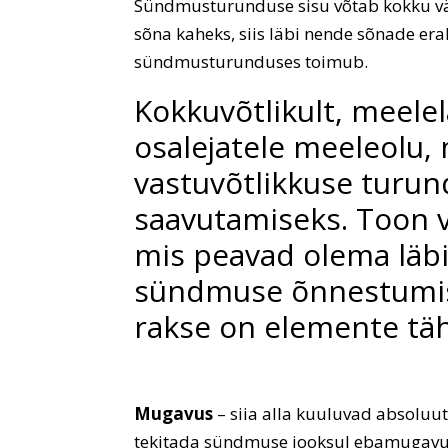
Sündmusturunduse sisu võtab kokku vä
sõna kaheks, siis läbi nende sõnade eral
sündmusturunduses toimub.
Kokkuvõtlikult, meele
osalejatele meeleolu,
vastuvõtlikkuse turun
saavutamiseks. Toon v
mis peavad olema läbi
sündmuse õnnestumisek
rakse on elemente täh
Mugavus
– siia alla kuuluvad absoluu
tekitada sündmuse jooksul ebamugavustu