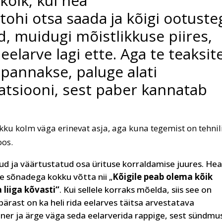
kõik, kui hea
 tohi otsa saada ja kõigi ootuste
, muidugi mõistlikkuse piires,
eelarve lagi ette. Aga te teaksit
pannakse, paluge alati
tatsiooni, sest paber kannatab
ku kolm väga erinevat asja, aga kuna tegemist on tehnil
oos.
ud ja väärtustatud osa ürituse korraldamise juures. He
e sõnadega kokku võtta nii „
Kõigile peab olema kõik
a liiga kõvasti“
. Kui sellele korraks mõelda, siis see on
epärast on ka heli rida eelarves täitsa arvestatava
ner ja ärge väga seda eelarverida rappige, sest sündmu