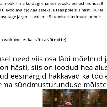
a mõõk. Ilma kuidagi enamus ei oska ennast mõnusalt
evoolavalt joviaalseteks ja taas pole siis hästi. Kui teil
 kasutage järgmist valemit 5 tunnise sündmuse puhul:
a valikuine, et kas võtta või mitte)
el need viis osa läbi mõelnud j
on hästi, siis on loodud hea alu
ikud eesmärgid hakkavad ka tööl
olema sündmusturunduse mõiste