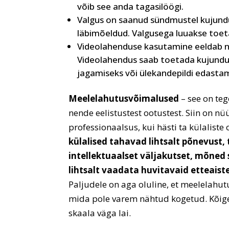
võib see anda tagasilöögi.
Valgus on saanud sündmustel kujundu
läbimõeldud. Valgusega luuakse toet
Videolahenduse kasutamine eeldab na
Videolahendus saab toetada kujundusl
jagamiseks või ülekandepildi edastam
Meelelahutusvõimalused
– see on teg
nende eelistustest ootustest. Siin on n
professionaalsus, kui hästi ta külalist
külalised tahavad lihtsalt põnevust, 
intellektuaalset väljakutset, mõned 
lihtsalt vaadata huvitavaid etteaist
Paljudele on aga oluline, et meelelahut
mida pole varem nähtud kogetud. Kõige
skaala väga lai.