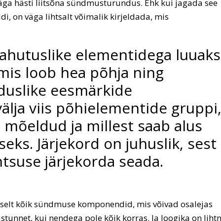
ga hästi liitsõna sündmusturundus. Ehk kui jagada see
di, on väga lihtsalt võimalik kirjeldada, mis
lahutuslike elementidega luuak
 mis loob hea põhja ning
duslike eesmärkide
älja viis põhielementide gruppi
 mõeldud ja millest saab alus
s. Järjekord on juhuslik, sest
tsuse järjekorda seada.
tselt kõik sündmuse komponendid, mis võivad osalejas
nnet, kui nendega pole kõik korras. Ja loogika on lihtn