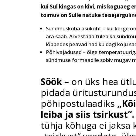
kui Sul kingas on kivi, mis koguaeg e
toimuv on Sulle natuke teisejärgulin
Sündmuskoha asukoht – kui kerge on k
ära saab. Arvestada tuleb ka sündmus
lõppedes peavad nad kuidagi koju s
Põhivajadused – õige temperatuuriga
sündmuse formaadile sobiv mugav möö
Söök
– on üks hea ütl
pidada üritusturundu
põhipostulaadiks
„Kõ
leiba ja siis tsirkust“.
tühja kõhuga ei jaksa 