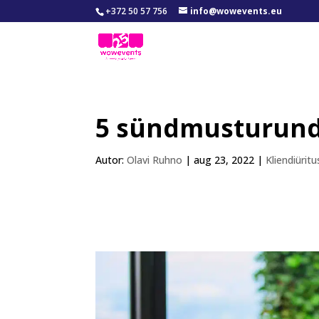
+372 50 57 756
info@wowevents.eu
5 sündmusturund
Autor:
Olavi Ruhno
|
aug 23, 2022
|
Kliendiüritu