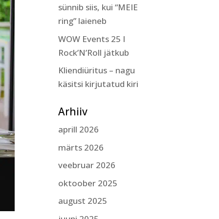
sünnib siis, kui “MEIE
ring” laieneb
WOW Events 25 I
Rock’N’Roll jätkub
Kliendiüritus – nagu
käsitsi kirjutatud kiri
Arhiiv
aprill 2026
märts 2026
veebruar 2026
oktoober 2025
august 2025
juuni 2025