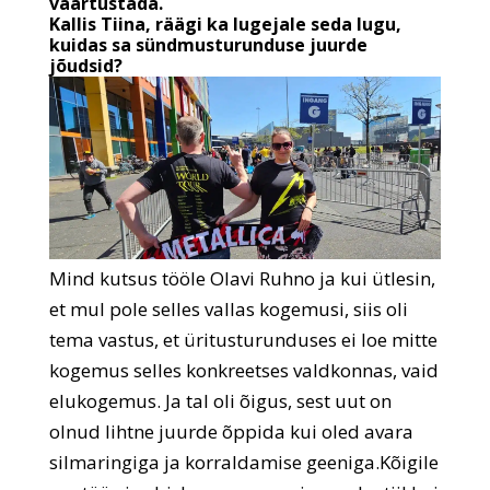
väärtustada.
Kallis Tiina, räägi ka lugejale seda lugu,
kuidas sa sündmusturunduse juurde
jõudsid?
Mind kutsus tööle Olavi Ruhno ja kui ütlesin,
et mul pole selles vallas kogemusi, siis oli
tema vastus, et üritusturunduses ei loe mitte
kogemus selles konkreetses valdkonnas, vaid
elukogemus. Ja tal oli õigus, sest uut on
olnud lihtne juurde õppida kui oled avara
silmaringiga ja korraldamise geeniga.Kõigile