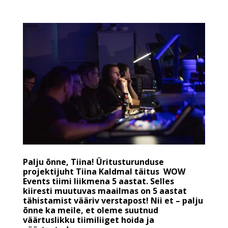
Palju õnne, Tiina! Üritusturunduse
projektijuht Tiina Kaldmal täitus WOW
Events tiimi liikmena 5 aastat. Selles
kiiresti muutuvas maailmas on 5 aastat
tähistamist vääriv verstapost! Nii et – palju
õnne ka meile, et oleme suutnud
väärtuslikku tiimiliiget hoida ja