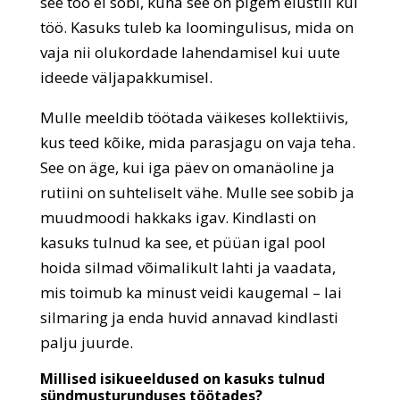
see töö ei sobi, kuna see on pigem elustiil kui
töö. Kasuks tuleb ka loomingulisus, mida on
vaja nii olukordade lahendamisel kui uute
ideede väljapakkumisel.
Mulle meeldib töötada väikeses kollektiivis,
kus teed kõike, mida parasjagu on vaja teha.
See on äge, kui iga päev on omanäoline ja
rutiini on suhteliselt vähe. Mulle see sobib ja
muudmoodi hakkaks igav. Kindlasti on
kasuks tulnud ka see, et püüan igal pool
hoida silmad võimalikult lahti ja vaadata,
mis toimub ka minust veidi kaugemal – lai
silmaring ja enda huvid annavad kindlasti
palju juurde.
Millised isikueeldused on kasuks tulnud
sündmusturunduses töötades?