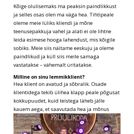
Kõige olulisemaks ma peaksin paindlikkust
ja selles osas olen ma väga hea. Tihtipeale
oleme meie lüliks kliendi ja mõne
teenusepakkuja vahel ja alati ei ole lihtne
leida esimese hooga lahendust, mis kõigile
sobiks. Meie siis näitame eeskuju ja oleme
paindlikud ja küll siis meile samaga
vastatakse – vähemalt üritatakse.
Milline on sinu lemmikklient?
Hea klient on avatud ja sõbralik. Osade
klientidega tekib ülihea klapp peale põgusat
kokkupuudet, kuid teistega läheb jälle
kauem aega, et
saavutada hea ja mõnus