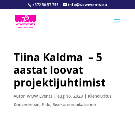
+372 50 57 756
info@wowevents.eu
Tiina Kaldma – 5
aastat loovat
projektijuhtimist
Autor:
WOW Events
|
aug 16, 2023
|
Kliendiüritus
,
Konverentsid
,
Pidu
,
Sisekommunikatsioon