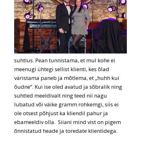
suhtlus. Pean tunnistama, et mul kohe ei
meenugi ühtegi sellist klienti, kes õlad
väristama paneb ja mõtlema, et „huhh kui
õudne“. Kui ise oled avatud ja sõbralik ning
suhtled meeldivalt ning teed nii nagu
lubatud või väike gramm rohkemgi, siis ei
ole otsest põhjust ka kliendil pahur ja
ebameeldiv olla. Siiani mind vist on pigem
õnnistatud heade ja toredate klientidega.