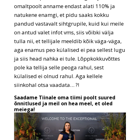
omaltpoolt anname endast alati 110% ja
natukene enamgi, et pidu saaks kokku
pandud vastavalt sihtgrupile, kuid kui meile
on antud valet infot vms, siis võibki välja
tulla nii, et tellijale meeldib kõik väga-väga,
aga enamus peo külalised ei pea sellest lugu
ja siis head nahka ei tule. Lõppkokkuvõttes
pole ka tellija selle peoga rahul, sest
külalised ei olnud rahul. Aga kellele
siinkohal otsa vaadata… ?!
Saadame Tiinale oma tiimi poolt suured
õnnitlused ja meil on hea meel, et oled
meiega!