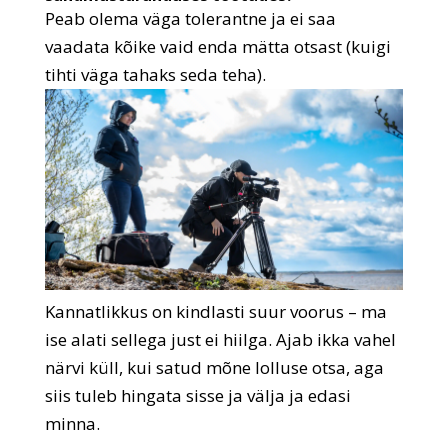
Peab olema väga tolerantne ja ei saa
vaadata kõike vaid enda mätta otsast (kuigi
tihti väga tahaks seda teha).
Kannatlikkus on kindlasti suur voorus – ma
ise alati sellega just ei hiilga. Ajab ikka vahel
närvi küll, kui satud mõne lolluse otsa, aga
siis tuleb hingata sisse ja välja ja edasi
minna.