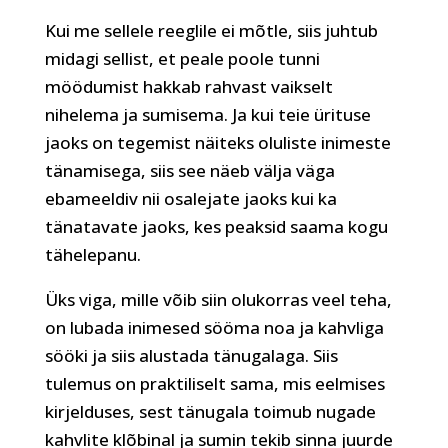
Kui me sellele reeglile ei mõtle, siis juhtub
midagi sellist, et peale poole tunni
möödumist hakkab rahvast vaikselt
nihelema ja sumisema. Ja kui teie ürituse
jaoks on tegemist näiteks oluliste inimeste
tänamisega, siis see näeb välja väga
ebameeldiv nii osalejate jaoks kui ka
tänatavate jaoks, kes peaksid saama kogu
tähelepanu.
Üks viga, mille võib siin olukorras veel teha,
on lubada inimesed sööma noa ja kahvliga
sööki ja siis alustada tänugalaga. Siis
tulemus on praktiliselt sama, mis eelmises
kirjelduses, sest tänugala toimub nugade
kahvlite klõbinal ja sumin tekib sinna juurde