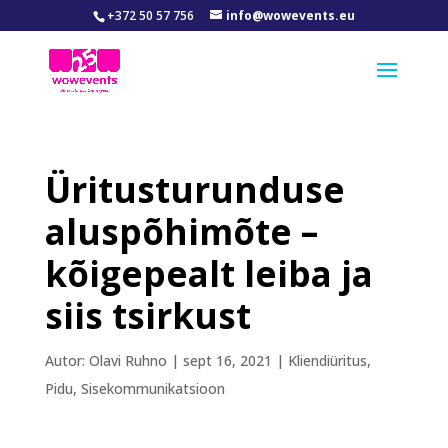
+372 50 57 756
info@wowevents.eu
Üritusturunduse
aluspõhimõte –
kõigepealt leiba ja
siis tsirkust
Autor:
Olavi Ruhno
|
sept 16, 2021
|
Kliendiüritus
,
Pidu
,
Sisekommunikatsioon