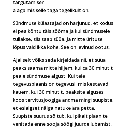
targutamisen
a aga mis selle taga tegelikult on.
Sündmuse külastajad on harjunud, et kodus
ei pea kõhtu täis sööma ja kui sündmusele
tullakse, siis saab süüa. Ja mitte ürituse
lõpus vaid ikka kohe. See on levinud ootus.
Ajaliselt võiks seda kirjeldada nii, et süüa
peaks saama mitte hiljem, kui ca 30 minutit
peale sündmuse algust. Kui teie
tegevusplaanis on tegevusi, mis kestavad
kauem, kui 30 minutit, peaksite alguses
koos tervitusjoogiga andma mingi suupiste,
et esialgset nälga natuke ära petta.
Suupiste suurus sõltub, kui pikalt plaanite
venitada enne sooja söögi juurde lubamist.