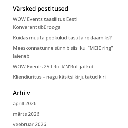
Värsked postitused
WOW Events taasliitus Eesti
Konverentsibürooga
Kuidas muuta peokulud tasuta reklaamiks?
Meeskonnatunne sünnib siis, kui “MEIE ring”
laieneb
WOW Events 25 I Rock’N’Roll jätkub
Kliendiüritus – nagu käsitsi kirjutatud kiri
Arhiiv
aprill 2026
märts 2026
veebruar 2026