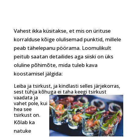
Vahest ikka küsitakse, et mis on ürituse
korralduse kõige olulisemad punktid, millele
peab tähelepanu pöörama. Loomulikult
peitub saatan detailides aga siiski on üks
oluline põhimõte, mida tuleb kava
koostamisel jälgida:
Leiba ja tsirkust, ja kindlasti selles järjekorras,
sest tühja kõhuga ei
taha keegi tsirkust
vaadata ja
vahet pole, kui
hea see
tsirkust on.
Kõlab ka
natuke